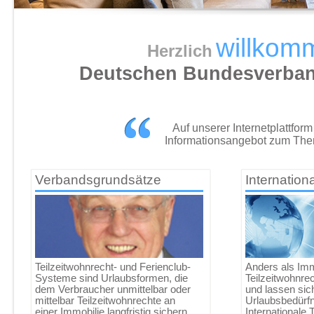
willkom
Herzlich
Deutschen Bundesverbands
Auf unserer Internetplattfo
Informationsangebot zum Them
Verbandsgrundsätze
Internation
Teilzeitwohnrecht- und Ferienclub-
Anders als Imm
Systeme sind Urlaubsformen, die
Teilzeitwohnrec
dem Verbraucher unmittelbar oder
und lassen sich 
mittelbar Teilzeitwohnrechte an
Urlaubsbedürf
einer Immobilie langfristig sichern...
Internationale 